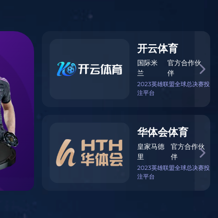
Call 24/7
咨询
熊猫体育官网
15454497935