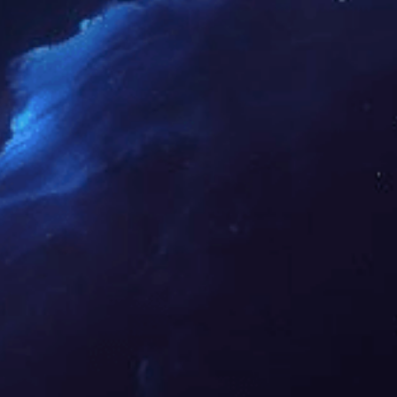
篮球明星角色名字全解析让你
了解每位球员背后的故事与魅
力
2026-06-17
篮球明星与雨伞的完美结合精
彩图片大全展示尽显风采与个
性
2026-06-14
法国篮球明星球迷热情追随偶
像的精彩瞬间与动人故事
2026-06-13
近年全球足球明星排名榜揭晓
谁将成为足坛新王者
2026-05-24
足球明星的时尚风向标是谁他
们的穿搭背后有哪些故事