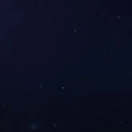
要传递正能量，为社会发展贡献力量，实现体育精神与商业
与娱乐元素的重要活动，其成功举办将为中国乃至全球范围
供了一次难得观看顶级职业选手对决机会，同时也成为了一
流。
，让更多优秀人才被发现并得到锻炼。同时，也期待它能够
更多人走向健康生活的新方向，共同创造美好明天！
下一篇