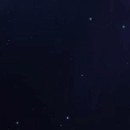
事之一。在这个过程中，不仅要注重竞技水平，更
价值双赢目标。
总结：
全国流量明星赛篮球盛典作为一项融合了体育竞技
内推广篮球文化做出积极贡献。不仅为广大球迷提
种全新的社交方式，让粉丝之间产生更多互动与交
未来，我们期待看到这样的大型赛事不断推陈出新
在推动经济发展的同时，提高全民健身意识，激励
上一篇