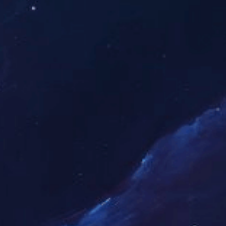
项目实录
企业文化
服务种类
咨询
熊猫体育官网
推荐文章
辽篮明星签名篮球热销背后的
故事与球迷情缘探秘
2026-06-18