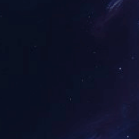
全国流量明星赛不仅是一场普通比赛，它还包含了
动环节，让到场粉丝能够亲身参与其中，与偶像近
成为亮点之一，为整场赛事营造热烈氛围。
同时，本次盛典还特别设置了投篮挑战、扣篮大赛
运动带来
熊猫体育APP
的乐趣。这些互动活动不仅
潮流中来，共同推广健康生活理念。